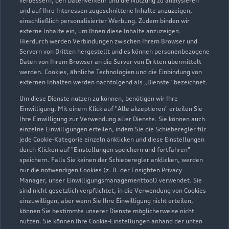
verbessern, den Datenverkehr und die Nutzung zu analysieren
beraten!
und auf Ihre Interessen zugeschnittene Inhalte anzuzeigen,
einschließlich personalisierter Werbung. Zudem binden wir
externe Inhalte ein, um Ihnen diese Inhalte anzuzeigen.
Entdecken Sie die Welt von Audi mit uns
Hierdurch werden Verbindungen zwischen Ihrem Browser und
Servern von Dritten hergestellt und es können personenbezogene
Daten von Ihrem Browser an die Server von Dritten übermittelt
werden. Cookies, ähnliche Technologien und die Einbindung von
externen Inhalten werden nachfolgend als „Dienste“ bezeichnet.
Um diese Dienste nutzen zu können, benötigen wir Ihre
Einwilligung. Mit einem Klick auf "Alle akzeptieren" erteilen Sie
Ihre Einwilligung zur Verwendung aller Dienste. Sie können auch
Verkaufsberater kontaktieren
einzelne Einwilligungen erteilen, indem Sie die Schieberegler für
jede Cookie-Kategorie einzeln anklicken und diese Einstellungen
durch Klicken auf "Einstellungen speichern und fortfahren"
speichern. Falls Sie keinen der Schieberegler anklicken, werden
nur die notwendigen Cookies (z. B. der Ensighten Privacy
Serviceberater kontaktieren
Manager, unser Einwilligungsmanagementtool) verwendet. Sie
sind nicht gesetzlich verpflichtet, in die Verwendung von Cookies
einzuwilligen, aber wenn Sie Ihre Einwilligung nicht erteilen,
können Sie bestimmte unserer Dienste möglicherweise nicht
nutzen. Sie können Ihre Cookie-Einstellungen anhand der unten
Servicetermin vereinbaren