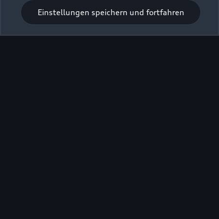
Einstellungen speichern und fortfahren
Verkauf
Schließt bald
13:00
Service
Geschlossen
,
öffnet am
Montag 07:00
Teile- und Zubehörverkauf
Geschlossen
,
öffnet am
Montag 07:00
Bitte beachten Sie, dass außerhalb der gesetzlichen
Öffnungszeiten keine Beratung, kein Verkauf und keine
Probefahrt erfolgen kann.
Zurück nach oben