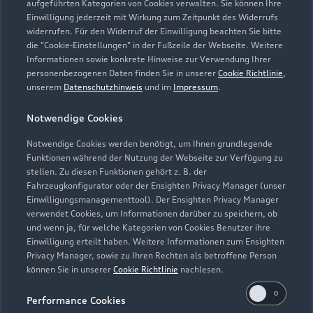
aufgeführten Kategorien von Cookies verwalten. Sie können Ihre
Einwilligung jederzeit mit Wirkung zum Zeitpunkt des Widerrufs
widerrufen. Für den Widerruf der Einwilligung beachten Sie bitte
die "Cookie-Einstellungen" in der Fußzeile der Webseite. Weitere
Probefahrt vereinbaren
Informationen sowie konkrete Hinweise zur Verwendung Ihrer
personenbezogenen Daten finden Sie in unserer
Cookie Richtlinie
,
unserem
Datenschutzhinweis
und im
Impressum
.
Notwendige Cookies
Audi Zentrum
Notwendige Cookies werden benötigt, um Ihnen grundlegende
Funktionen während der Nutzung der Webseite zur Verfügung zu
Fürstenwalde
stellen. Zu diesen Funktionen gehört z. B. der
Fahrzeugkonfigurator oder der Ensighten Privacy Manager (unser
Autoverkauf
Servicepartner
Einwilligungsmanagementtool). Der Ensighten Privacy Manager
verwendet Cookies, um Informationen darüber zu speichern, ob
Audi Gebrauchtwagen :plus
e-tron
und wenn ja, für welche Kategorien von Cookies Benutzer ihre
Einwilligung erteilt haben. Weitere Informationen zum Ensighten
Privacy Manager, sowie zu Ihren Rechten als betroffene Person
können Sie in unserer
Cookie Richtlinie
nachlesen.
Performance Cookies